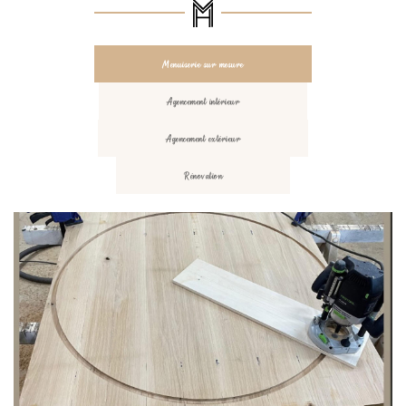
Menuiserie sur mesure
Agencement intérieur
Agencement extérieur
Rénovation
UNE QUESTION 
ACCUEIL
FABRICATION
06 71 18 51 01