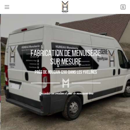


ZA le Bois l'épicier
78550 Maulette
06 71 18 51 01
FABRICATION DE MENUISERIE
SUR MESURE
PRÈS DE HOUDAN (28) DANS LES YVELINES
Adresse email de réception

Spécialiste en création et pose de menuiserie bois
Recopier le code ci-contre

Rafraîchir le captcha
