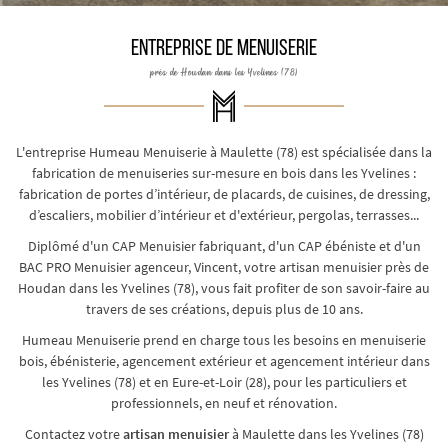
ENTREPRISE DE MENUISERIE
près de Houdan dans les Yvelines (78)
En cochant cette case, vous consentez à recevoir nos propositions commerciales à l'adresse
email indiqué ci-dessus. Vous pouvez vous désinscrire à tout moment en utilisant
le
formulaire de désinscription
.
L'entreprise Humeau Menuiserie à Maulette (78) est spécialisée dans la
INSCRIPTION
fabrication de menuiseries sur-mesure en bois dans les Yvelines :
fabrication de portes d’intérieur, de placards, de cuisines, de dressing,
d’escaliers, mobilier d’intérieur et d'extérieur, pergolas, terrasses...
Diplômé d'un CAP Menuisier fabriquant, d'un CAP ébéniste et d'un
BAC PRO Menuisier agenceur, Vincent, votre artisan menuisier près de
Houdan dans les Yvelines (78), vous fait profiter de son savoir-faire au
travers de ses créations, depuis plus de 10 ans.
Humeau Menuiserie prend en charge tous les besoins en menuiserie
bois, ébénisterie, agencement extérieur et agencement intérieur dans
les Yvelines (78) et en Eure-et-Loir (28), pour les particuliers et
professionnels, en neuf et rénovation.
Contactez votre
artisan menuisier
à Maulette dans les Yvelines (78)