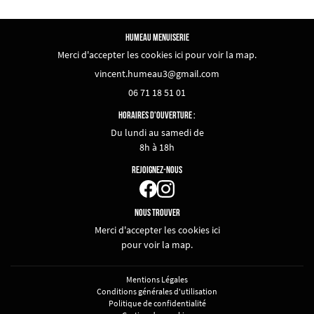
06 71 18 51 01
AGENCEMENT
HUMEAU MENUISERIE
Merci d'accepter les cookies
ici
pour voir la map.
NOS RÉALISATIONS
En cochant cette case, vous consentez à recevoir nos propositions commerciales à l'adresse
email indiqué ci-dessus. Vous pouvez vous désinscrire à tout moment en utilisant
le
formulaire de désinscription
.
AVIS
06 71 18 51 01
REJOIGNEZ-NOUS :
INSCRIPTION
HORAIRES D'OUVERTURE :
CONTACT
Du lundi au samedi de
8h à 18h
REJOIGNEZ-NOUS
NOUS TROUVER
Merci d'accepter les cookies
ici
pour voir la map.
Mentions Légales
Conditions générales d'utilisation
Politique de confidentialité