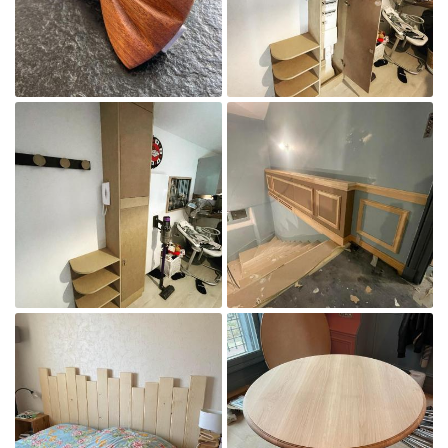
Agrandir la photo

Agrandir la photo
UNE QUESTION 
ACCUEIL
FABRICATION
06 71 18 51 01

AGENCEMENT
Agrandir la photo