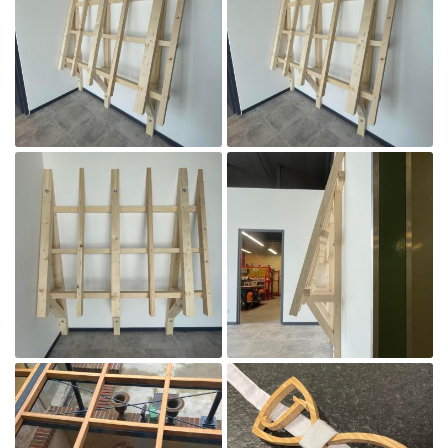
En cochant cette case, vous consentez à recevoir nos propositions commerciales à l'adresse
email indiqué ci-dessus. Vous pouvez vous désinscrire à tout moment en utilisant
le
formulaire de désinscription
.
INSCRIPTION

Agrandir la photo
