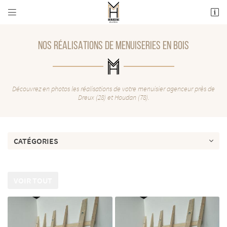


ZA le Bois l'épicier
78550 Maulette
06 71 18 51 01
NOS RÉALISATIONS DE MENUISERIES EN BOIS
Découvrez en photos les réalisations de votre menuisier agenceur près de
Dreux (28) et Houdan (78).
CATÉGORIES
Adresse email de réception

VOIR TOUT
Recopier le code ci-contre

Rafraîchir le captcha
