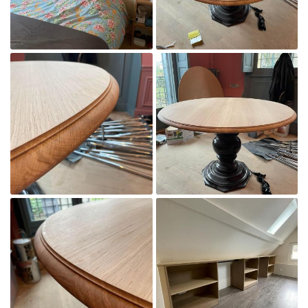
NOS RÉALISATIONS
AVIS
REJOIGNEZ-NOUS :
CONTACT

Agrandir la photo

Agrandir la photo